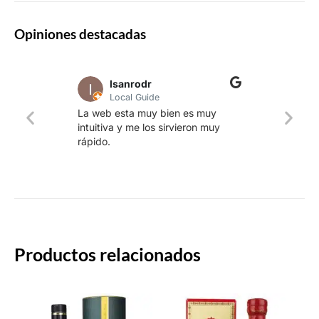
Opiniones destacadas
lsanrodr
Local Guide
Una w
La web esta muy bien es muy
produ
intuitiva y me los sirvieron muy
whisk
rápido.
rapid
Productos relacionados