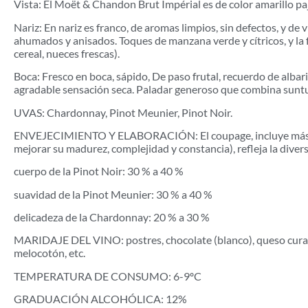
Vista: El Moët & Chandon Brut Impérial es de color amarillo paj
Nariz: En nariz es franco, de aromas limpios, sin defectos, y de 
ahumados y anisados. Toques de manzana verde y cítricos, y la fr
cereal, nueces frescas).
Boca: Fresco en boca, sápido, De paso frutal, recuerdo de albar
agradable sensación seca. Paladar generoso que combina suntuos
UVAS: Chardonnay, Pinot Meunier, Pinot Noir.
ENVEJECIMIENTO Y ELABORACIÓN: El coupage, incluye más de 10
mejorar su madurez, complejidad y constancia), refleja la dive
cuerpo de la Pinot Noir: 30 % a 40 %
suavidad de la Pinot Meunier: 30 % a 40 %
delicadeza de la Chardonnay: 20 % a 30 %
MARIDAJE DEL VINO: postres, chocolate (blanco), queso curado, 
melocotón, etc.
TEMPERATURA DE CONSUMO: 6-9ºC
GRADUACIÓN ALCOHÓLICA: 12%