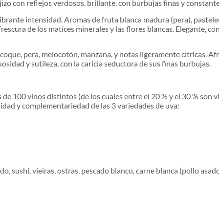
izo con reflejos verdosos, brillante, con burbujas finas y constant
vibrante intensidad. Aromas de fruta blanca madura (pera), pastelerí
escura de los matices minerales y las flores blancas. Elegante, con
icoque, pera, melocotón, manzana, y notas ligeramente cítricas. Af
idad y sutileza, con la caricia seductora de sus finas burbujas.
0 vinos distintos (de los cuales entre el 20 % y el 30 % son vi
rsidad y complementariedad de las 3 variedades de uva:
sushi, vieiras, ostras, pescado blanco, carne blanca (pollo asado