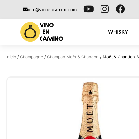
info@vinoencamino.com
WHISKY
Inicio
/
Champagne
/
Champan Moët & Chandon
/ Moët & Chandon Br