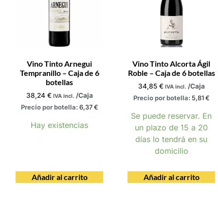
Vino Tinto Arnegui
Vino Tinto Alcorta Ágil
Tempranillo – Caja de 6
Roble – Caja de 6 botellas
botellas
34,85
€
/Caja
IVA incl.
38,24
€
/Caja
IVA incl.
Precio por botella:
5,81
€
Precio por botella:
6,37
€
Se puede reservar. En
Hay existencias
un plazo de 15 a 20
días lo tendrá en su
domicilio
Añadir al carrito
Añadir al carrito