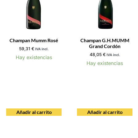
Champan Mumm Rosé
Champan G.H.MUMM
Grand Cordón
59,31
€
IVA incl.
48,05
€
IVA incl.
Hay existencias
Hay existencias
Añadir al carrito
Añadir al carrito