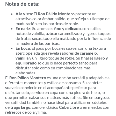
Notas de cata:
A la vista
: El
Ron Pálido Montero
presenta un
atractivo color ámbar pálido, que refleja su tiempo de
maduración en las barricas de roble.
En nariz
: Su aroma es
fino y delicado
, con sutiles
notas de vainilla, azúcar caramelizado y ligeros toques
de frutas secas, todo ello matizado por la influencia de
la madera de las barricas.
En boca
: El paso por boca es suave, con una textura
aterciopelada que revela sabores de
caramelo
,
vainilla
y un ligero toque de roble. Su final es
ligero y
equilibrado
, lo que lo hace perfecto tanto para
disfrutar solo como en combinaciones más
elaboradas.
El
Ron Pálido Montero
es una opción versátil y adaptable a
diferentes momentos y estilos de consumo. Su carácter
suave lo convierte en el acompañante perfecto para
disfrutar solo, servido en copa con una piedra de hielo, lo
que permite realzar sus matices más sutiles. Sin embargo, su
versatilidad también lo hace ideal para utilizar en cócteles
de
trago largo
, como el clásico
Cuba Libre
o en mezclas con
refrescos de cola y lima.