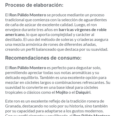
Proceso de elaboración:
El
Ron Pálido Montero
se produce mediante un proceso
tradicional que comienza con la selección de aguardientes
de caña de azúcar de excelente calidad. Luego, el ron
envejece durante tres años en
barricas vírgenes de roble
americano
, lo que aporta complejidad y carácter al
destilado. El uso del método de soleras y criaderas asegura
una mezcla armónica de rones de diferentes añadas,
creando un perfil balanceado que destaca por su suavidad.
Recomendaciones de consumo:
El
Ron Pálido Montero
es perfecto para degustar solo,
permitiendo apreciar todas sus notas aromáticas y su
delicado equilibrio. También es una excelente opción para
mezclar en cócteles largos o combinaciones refrescantes. Su
suavidad lo convierte en una base ideal para cócteles
tropicales o clásicos como el
Mojito
o el
Daiquiri
.
Este ron es un excelente reflejo de la tradición ronera de
Granada, destacando no solo por su historia, sino también
por su capacidad para adaptarse a los gustos modernos.
Con su perfil elegante y equilibrado, el
Ron Pálido Montero