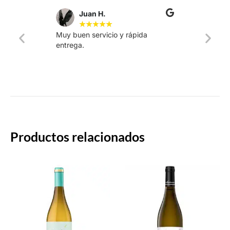
Juan H.
★
★
★
★
★
Muy buen servicio y rápida
La web
entrega.
intuiti
rápido.
Productos relacionados