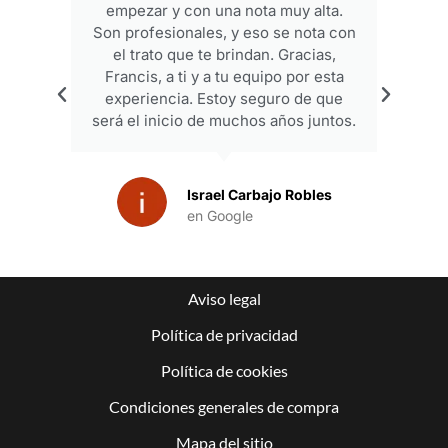
empezar y con una nota muy alta.
p
Son profesionales, y eso se nota con
el trato que te brindan. Gracias,
Francis, a ti y a tu equipo por esta
experiencia. Estoy seguro de que
será el inicio de muchos años juntos.
Israel Carbajo Robles
en Google
Aviso legal
Política de privacidad
Política de cookies
Condiciones generales de compra
Mapa del sitio