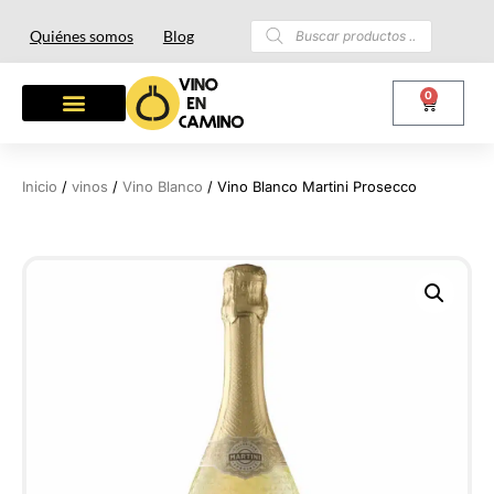
Quiénes somos
Blog
0
OTROS LICORES
LOTES Y REGALOS
Inicio
/
vinos
/
Vino Blanco
/ Vino Blanco Martini Prosecco