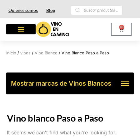
Quiénes somos
Blog
0
OTROS LICORES
LOTES Y REGALOS
Inicio
/
vinos
/
Vino Blanco
/ Vino Blanco Paso a Paso
Mostrar marcas de Vinos Blancos
Vino blanco Paso a Paso
It seems we can't find what you're looking for.