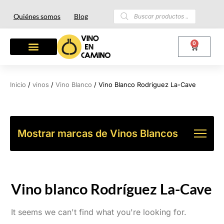
Quiénes somos
Blog
0
OTROS LICORES
LOTES Y REGALOS
Inicio
/
vinos
/
Vino Blanco
/ Vino Blanco Rodriguez La-Cave
Mostrar marcas de Vinos Blancos
Vino blanco Rodríguez La-Cave
It seems we can't find what you're looking for.