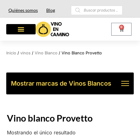
Quiénes somos
Blog
0
OTROS LICORES
LOTES Y REGALOS
Inicio
/
vinos
/
Vino Blanco
/ Vino Blanco Provetto
Mostrar marcas de Vinos Blancos
Vino blanco Provetto
Mostrando el único resultado