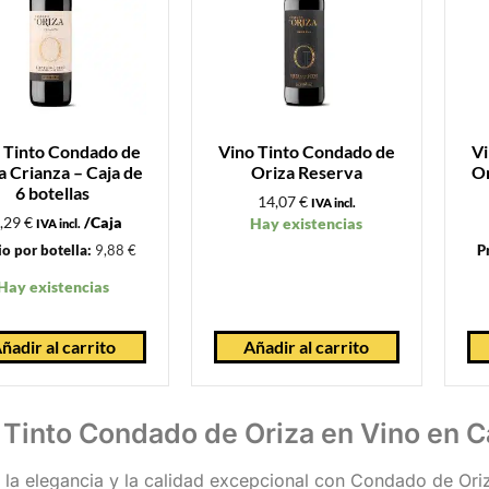
 Tinto Condado de
Vino Tinto Condado de
Vi
a Crianza – Caja de
Oriza Reserva
Or
6 botellas
14,07
€
IVA incl.
,29
€
/Caja
Hay existencias
IVA incl.
io por botella:
9,88
€
P
Hay existencias
ñadir al carrito
Añadir al carrito
 Tinto Condado de Oriza en Vino en 
 la elegancia y la calidad excepcional con Condado de Oriza