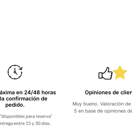
Una web muy fácil y con
Hola, mi ex
productos muy
acaba de emp
exclusivos, buenos
una nota muy
whisky. Muchas gracias
profesionales
áxima en 24/48 horas
Opiniones de clie
la confirmación de
por la rapidez de envío.
nota con el t
Muy bueno. Valoración de 
pedido.
brindan. Graci
5 en base de opiniones d
a ti y a tu equ
"disponibles para reserva”
experiencia. E
Cristina Morón
ntrega entre 15 y 30 días.
de que será e
Pedraza
GOOGLE
muchos años