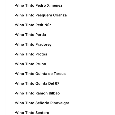
Vino Tinto Pedro Ximénez
Vino Tinto Pesquera Crianza
Vino Tinto Petit Nûr
Vino Tinto Portia
Vino Tinto Pradorey
Vino Tinto Protos
Vino Tinto Pruno
Vino Tinto Quinta de Tarsus
Vino Tinto Quinta Del 67
Vino Tinto Ramon Bilbao
Vino Tinto Señorio Pinovalgra
Vino Tinto Sentero