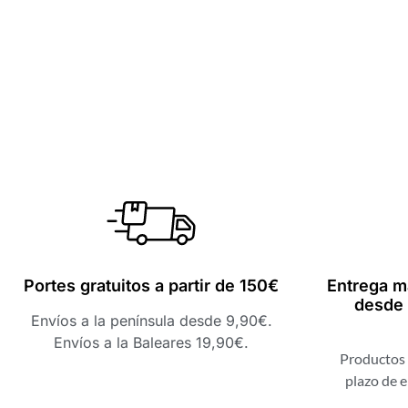
Portes gratuitos a partir de 150€
Entrega m
desde 
Envíos a la península desde 9,90€.
Envíos a la Baleares 19,90€.
Productos 
plazo de e