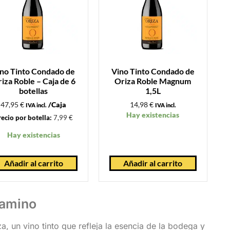
no Tinto Condado de
Vino Tinto Condado de
iza Roble – Caja de 6
Oriza Roble Magnum
botellas
1,5L
47,95
€
/Caja
14,98
€
IVA incl.
IVA incl.
Hay existencias
recio por botella:
7,99
€
Hay existencias
Añadir al carrito
Añadir al carrito
Camino
, un vino tinto que refleja la esencia de la bodega y