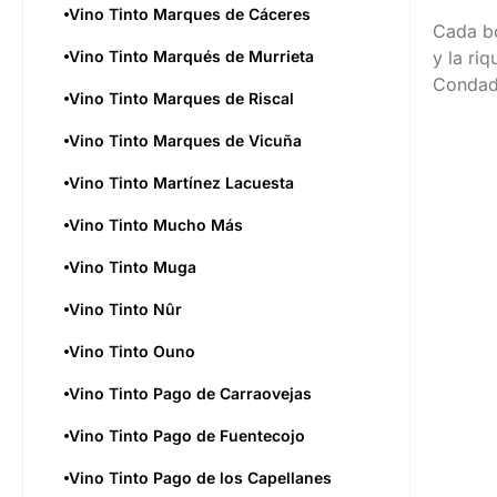
Vino Tinto Marques de Cáceres
Cada bo
Vino Tinto Marqués de Murrieta
y la ri
Condado
Vino Tinto Marques de Riscal
Vino Tinto Marques de Vicuña
Vino Tinto Martínez Lacuesta
Vino Tinto Mucho Más
Vino Tinto Muga
Vino Tinto Nûr
Vino Tinto Ouno
Vino Tinto Pago de Carraovejas
Vino Tinto Pago de Fuentecojo
Vino Tinto Pago de los Capellanes