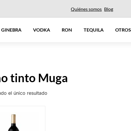
Quiénes somos
Blog
GINEBRA
VODKA
RON
TEQUILA
OTROS
o tinto Muga
do el único resultado