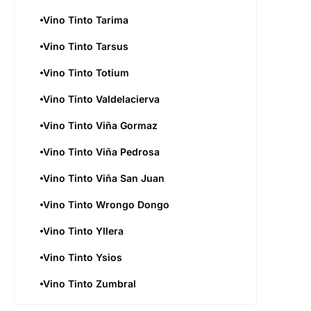
Vino Tinto Tarima
Vino Tinto Tarsus
Vino Tinto Totium
Vino Tinto Valdelacierva
Vino Tinto Viña Gormaz
Vino Tinto Viña Pedrosa
Vino Tinto Viña San Juan
Vino Tinto Wrongo Dongo
Vino Tinto Yllera
Vino Tinto Ysios
Vino Tinto Zumbral