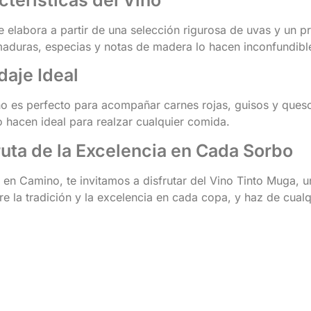
 elabora a partir de una selección rigurosa de uvas y un p
maduras, especias y notas de madera lo hacen inconfundibl
daje Ideal
no es perfecto para acompañar carnes rojas, guisos y ques
o hacen ideal para realzar cualquier comida.
ruta de la Excelencia en Cada Sorbo
 en Camino, te invitamos a disfrutar del Vino Tinto Muga, 
e la tradición y la excelencia en cada copa, y haz de cual