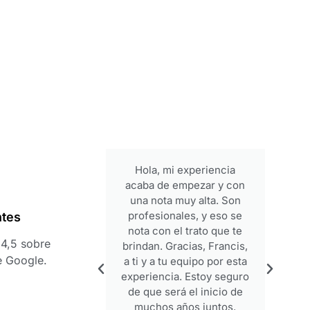
Hola, mi experiencia
acaba de empezar y con
una nota muy alta. Son
profesionales, y eso se
ntes
nota con el trato que te
4,5 sobre
brindan. Gracias, Francis,
e Google.
a ti y a tu equipo por esta
experiencia. Estoy seguro
de que será el inicio de
muchos años juntos.