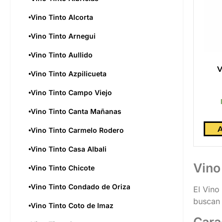
Vino Tinto Alcorta
Vino Tinto Arnegui
Vino Tinto Aullido
V
Vino Tinto Azpilicueta
Vino Tinto Campo Viejo
Vino Tinto Canta Mañanas
A
Vino Tinto Carmelo Rodero
Vino Tinto Casa Albali
Vino
Vino Tinto Chicote
Vino Tinto Condado de Oriza
El Vino
buscan 
Vino Tinto Coto de Imaz
Cara