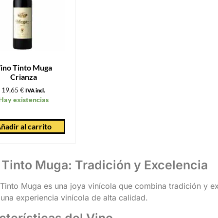
ino Tinto Muga
Crianza
19,65
€
IVA incl.
Hay existencias
ñadir al carrito
 Tinto Muga: Tradición y Excelencia
 Tinto Muga es una joya vinícola que combina tradición y ex
una experiencia vinícola de alta calidad.
cterísticas del Vino