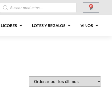
0
 LICORES
LOTES Y REGALOS
VINOS