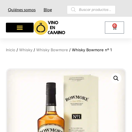
Quiénes somos
Blog
0
Inicio
/
Whisky
/
Whisky Bowmore
/ Whisky Bowmore nº 1