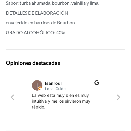
Sabor: turba ahumada, bourbon, vainilla y lima.
DETALLES DE ELABORACIÓN
envejecido en barricas de Bourbon.
GRADO ALCOHÓLICO: 40%
Opiniones destacadas
lsanrodr
Local Guide
Una w
La web esta muy bien es muy
produ
intuitiva y me los sirvieron muy
whisk
rápido.
rapid