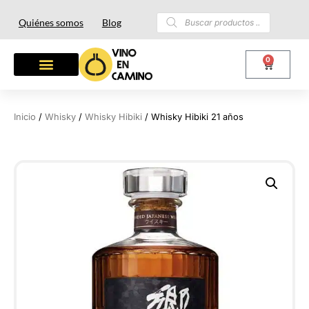
Quiénes somos
Blog
0
Inicio
/
Whisky
/
Whisky Hibiki
/ Whisky Hibiki 21 años