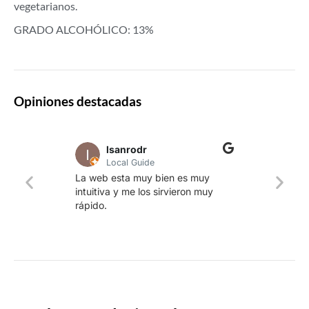
vegetarianos.
GRADO ALCOHÓLICO: 13%
Opiniones destacadas
lsanrodr
Local Guide
Una w
La web esta muy bien es muy
produ
intuitiva y me los sirvieron muy
whisk
rápido.
rapid