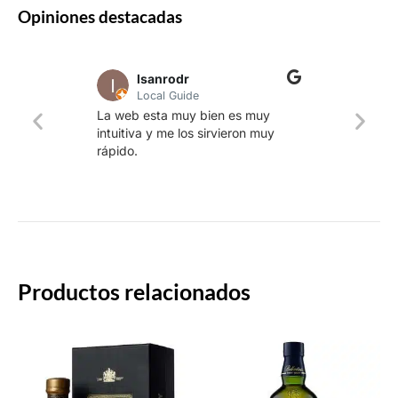
Opiniones destacadas
lsanrodr
Local Guide
Una w
La web esta muy bien es muy
produ
intuitiva y me los sirvieron muy
whisk
rápido.
rapid
Productos relacionados