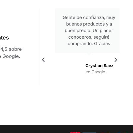
periencia
Gente de confianza, muy
ezar y con
buenos productos y a
 alta. Son
buen precio. Un placer
, y eso se
conoceros, seguiré
ntes
rato que te
comprando. Gracias
4,5 sobre
as, Francis,
e Google.
ipo por esta
stoy seguro
Crystian Saez
l inicio de
en Google
 juntos.
l Carbajo
es
ogle