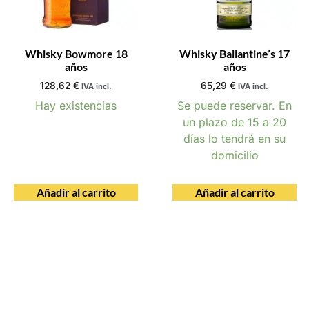
Whisky Bowmore 18
Whisky Ballantine’s 17
años
años
128,62
€
65,29
€
IVA incl.
IVA incl.
Hay existencias
Se puede reservar. En
un plazo de 15 a 20
días lo tendrá en su
domicilio
Añadir al carrito
Añadir al carrito