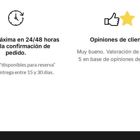
Una web muy fácil y con
Hola, mi ex
productos muy
acaba de emp
exclusivos, buenos
una nota muy
whisky. Muchas gracias
profesionales
áxima en 24/48 horas
Opiniones de clie
la confirmación de
por la rapidez de envío.
nota con el t
Muy bueno. Valoración de 
pedido.
brindan. Graci
5 en base de opiniones d
a ti y a tu equ
"disponibles para reserva”
experiencia. E
Cristina Morón
ntrega entre 15 y 30 días.
de que será e
Pedraza
GOOGLE
muchos años
Israe
Robl
en Go