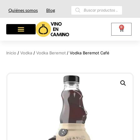
Quiénes somos
Blog
0
OTROS LICORES
LOTES Y REGALOS
Inicio
/
Vodka
/
Vodka Beremot
/ Vodka Beremot Café