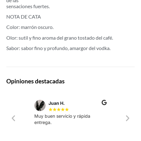
de las
sensaciones fuertes.
NOTA DE CATA
Color: marrón oscuro.
Olor: sutil y fino aroma del grano tostado del café.
Sabor: sabor fino y profundo, amargor del vodka.
Opiniones destacadas
Juan H.
★
★
★
★
★
Muy buen servicio y rápida
La web
entrega.
intuiti
rápido.