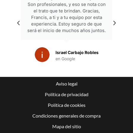
Son profesionales, y eso se nota con
co
el trato que te brindan. Gracias,
Francis, a ti y a tu equipo por esta
experiencia. Estoy seguro de que
será el inicio de muchos años juntos.
Israel Carbajo Robles
en Google
Aviso legal
Política de privacidad
Política de cookies
Condiciones generales de compra
Mapa del sitio