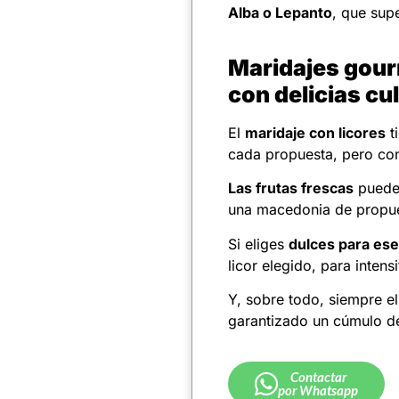
Alba o Lepanto
, que sup
Maridajes gour
con delicias cu
El
maridaje con licores
ti
cada propuesta, pero con
Las frutas frescas
pueden
una macedonia de propue
Si eliges
dulces para ese
licor elegido, para intens
Y, sobre todo, siempre e
garantizado un cúmulo de
Contactar
por Whatsapp