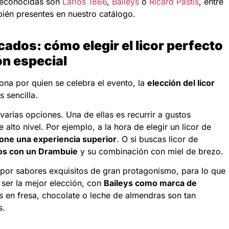
 reconocidas son
Larios 1866
,
Baileys
o
Ricard Pastís
, entre
bién presentes en nuestro catálogo.
cados: cómo elegir el licor perfecto
ón especial
ona por quien se celebra el evento, la
elección del licor
 sencilla.
 varias opciones. Una de ellas es recurrir a gustos
alto nivel. Por ejemplo, a la hora de elegir un licor de
one una experiencia superior
. O si buscas licor de
os con un Drambuie
y su combinación con miel de brezo.
r por sabores exquisitos de gran protagonismo, para lo que
 ser la mejor elección, con
Baileys como marca de
 en fresa, chocolate o leche de almendras son tan
s.