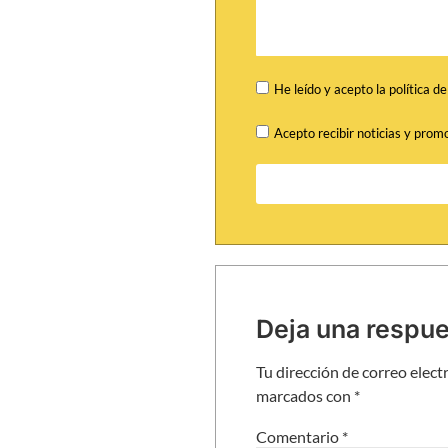
He leído y acepto la política d
Acepto recibir noticias y prom
Deja una respu
Tu dirección de correo elect
marcados con
*
Comentario
*