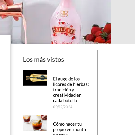
Los más vistos
El auge de los
licores de hierbas:
tradición y
creatividad en
cada botella
09/12/2024
Cómo hacer tu
propio vermouth
en casa