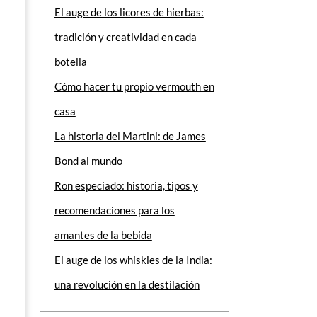
El auge de los licores de hierbas:
tradición y creatividad en cada
botella
Cómo hacer tu propio vermouth en
casa
La historia del Martini: de James
Bond al mundo
Ron especiado: historia, tipos y
recomendaciones para los
amantes de la bebida
El auge de los whiskies de la India:
una revolución en la destilación