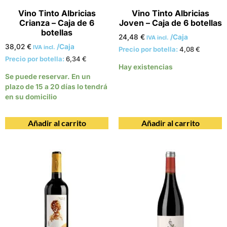
Vino Tinto Albricias
Vino Tinto Albricias
Crianza – Caja de 6
Joven – Caja de 6 botellas
botellas
24,48
€
/Caja
IVA incl.
38,02
€
/Caja
IVA incl.
Precio por botella:
4,08
€
Precio por botella:
6,34
€
Hay existencias
Se puede reservar. En un
plazo de 15 a 20 días lo tendrá
en su domicilio
Añadir al carrito
Añadir al carrito