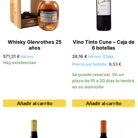
Whisky Glenrothes 25
Vino Tinto Cune – Caja de
años
6 botellas
571,31
€
39,16
€
/Caja
IVA incl.
IVA incl.
Hay existencias
Precio por botella:
6,53
€
Se puede reservar. En un
plazo de 15 a 20 días lo tendrá
en su domicilio
Añadir al carrito
Añadir al carrito