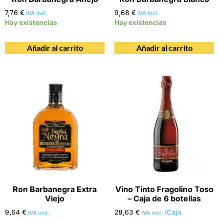
7,76
€
9,68
€
IVA incl.
IVA incl.
Hay existencias
Hay existencias
Añadir al carrito
Añadir al carrito
Ron Barbanegra Extra
Vino Tinto Fragolino Toso
Viejo
– Caja de 6 botellas
9,64
€
28,63
€
/Caja
IVA incl.
IVA incl.