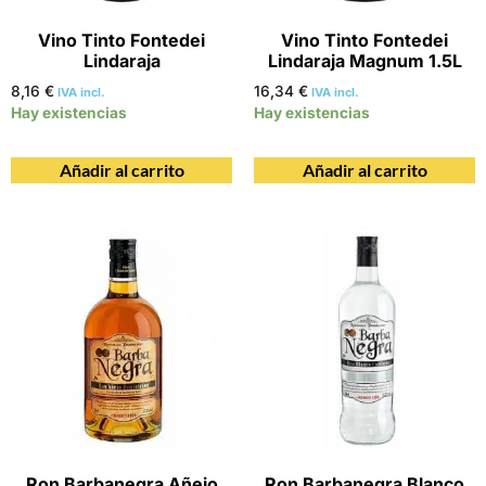
Vino Tinto Fontedei
Vino Tinto Fontedei
Lindaraja
Lindaraja Magnum 1.5L
8,16
€
16,34
€
IVA incl.
IVA incl.
Hay existencias
Hay existencias
Añadir al carrito
Añadir al carrito
Ron Barbanegra Añejo
Ron Barbanegra Blanco