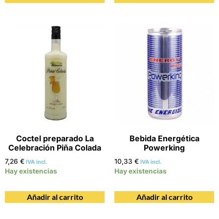
Coctel preparado La
Bebida Energética
Celebración Piña Colada
Powerking
7,26
€
10,33
€
IVA incl.
IVA incl.
Hay existencias
Hay existencias
Añadir al carrito
Añadir al carrito