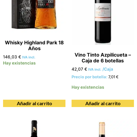
Whisky Highland Park 18
Años
Vino Tinto Azpilicueta –
146,03
€
IVA incl.
Caja de 6 botellas
Hay existencias
42,07
€
/Caja
IVA incl.
Precio por botella:
7,01
€
Hay existencias
Añadir al carrito
Añadir al carrito